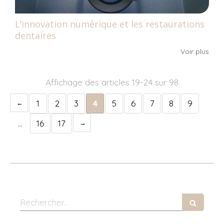
L’innovation numérique et les restaurations
dentaires
Voir plus
Affichage des articles 19-24 sur 98
1
2
3
4
5
6
7
8
9
…
16
17
Rechercher