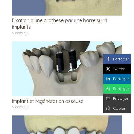
Fixation d’une prothèse par une barre sur 4
implants
Vidéos 3D
Partager
Twitter
Partager
Partager
Envoyer
Implant et régénération osseuse
Vidéos 3D
Copier